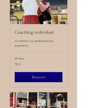
Coaching individuel
Accélérez vos performances
équestres
45 min
70
70 €
euros
Réserver