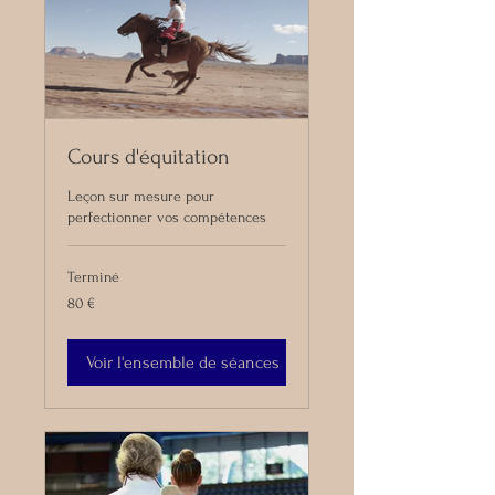
Cours d'équitation
Leçon sur mesure pour
perfectionner vos compétences
Terminé
80
80 €
euros
Voir l'ensemble de séances