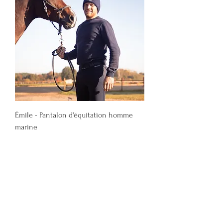
Émile - Pantalon d'équitation homme
marine
Prix
169,00 €