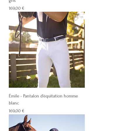
gris
Prix
169,00 €
Émile - Pantalon d'équitation homme
blanc
Prix
169,00 €