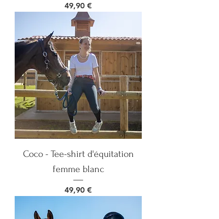
Prix
49,90 €
Coco - Tee-shirt d'équitation
femme blanc
Prix
49,90 €