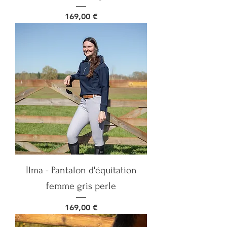
Prix
169,00 €
Ilma - Pantalon d'équitation
femme gris perle
Prix
169,00 €