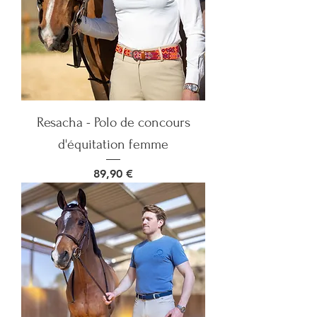
Resacha - Polo de concours
d'équitation femme
Prix
89,90 €