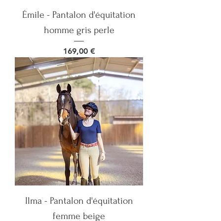
Émile - Pantalon d'équitation
homme gris perle
Prix
169,00 €
Ilma - Pantalon d'équitation
femme beige