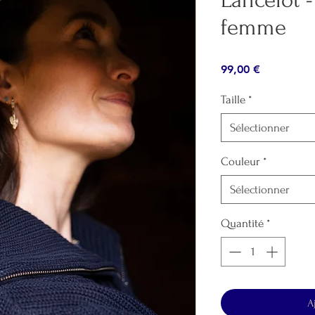
Lancelot -
femme
Prix
99,00 €
Taille
*
Sélectionner
Couleur
*
Sélectionner
Quantité
*
A