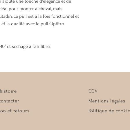
 ajoute une touche d'élégance et de
Idéal pour monter à cheval, mais
adin, ce pull est à la fois fonctionnel et
et la qualité avec le pull Optitro
0° et séchage à l’air libre.
histoire
CGV
contacter
Mentions légales
son et retours
Politique de cooki